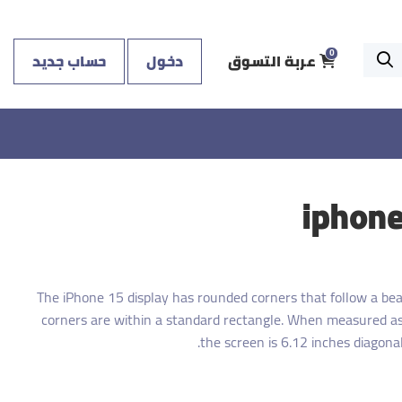
عربة التسوق
دخول
حساب جديد
0
iphone
The iPhone 15 display has rounded corners that follow a bea
corners are within a standard rectangle. When measured as
the screen is 6.12 inches diagonall