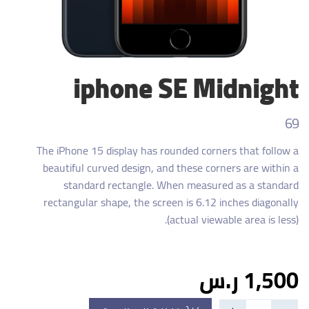
iphone SE Midnight
69
The iPhone 15 display has rounded corners that follow a
beautiful curved design, and these corners are within a
standard rectangle. When measured as a standard
rectangular shape, the screen is 6.12 inches diagonally
(actual viewable area is less).
1,500 ر.س